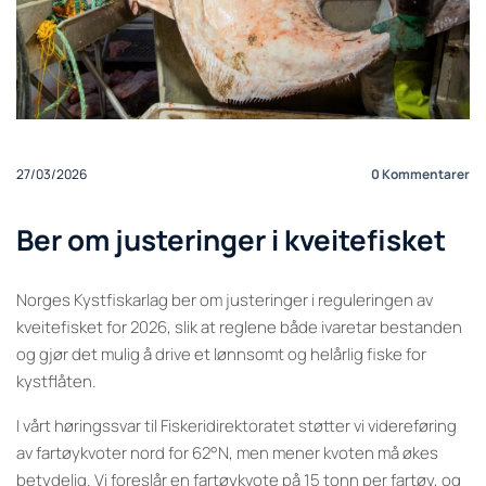
27/03/2026
0
Kommentarer
Ber om justeringer i kveitefisket
Norges Kystfiskarlag ber om justeringer i reguleringen av
kveitefisket for 2026, slik at reglene både ivaretar bestanden
og gjør det mulig å drive et lønnsomt og helårlig fiske for
kystflåten.
I vårt høringssvar til Fiskeridirektoratet støtter vi videreføring
av fartøykvoter nord for 62°N, men mener kvoten må økes
betydelig. Vi foreslår en fartøykvote på 15 tonn per fartøy, og