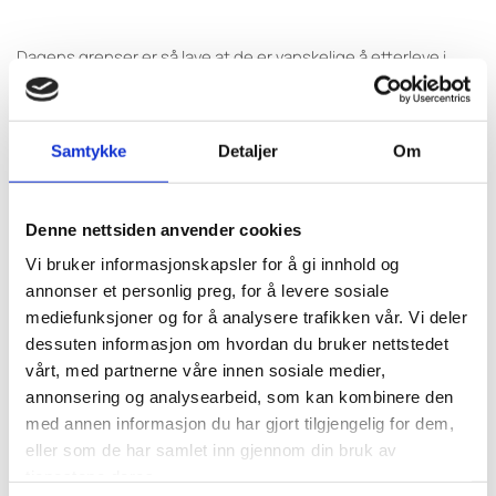
Dagens grenser er så lave at de er vanskelige å etterleve i
praksis, noe som kan føre til dårligere rapportering og mindre
kontroll med det reelle uttaket.
Samtykke
Detaljer
Om
Klare rammer for eierskap og deltakelse
Kystfiskarlaget støtter forslagene om å begrense deltakelse
Denne nettsiden anvender cookies
til ett fartøy per eier, innføre krav til eierstruktur og stille krav
Vi bruker informasjonskapsler for å gi innhold og
om at eier står om bord som høvedsmann.
annonser et personlig preg, for å levere sosiale
mediefunksjoner og for å analysere trafikken vår. Vi deler
Samtidig etterlyses fleksibilitet gjennom
dessuten informasjon om hvordan du bruker nettstedet
dispensasjonsordninger, blant annet ved sykdom eller
vårt, med partnerne våre innen sosiale medier,
etablerte ordninger med fast skipper.
annonsering og analysearbeid, som kan kombinere den
med annen informasjon du har gjort tilgjengelig for dem,
Vil prioritere yrkesfiskere
eller som de har samlet inn gjennom din bruk av
tjenestene deres.