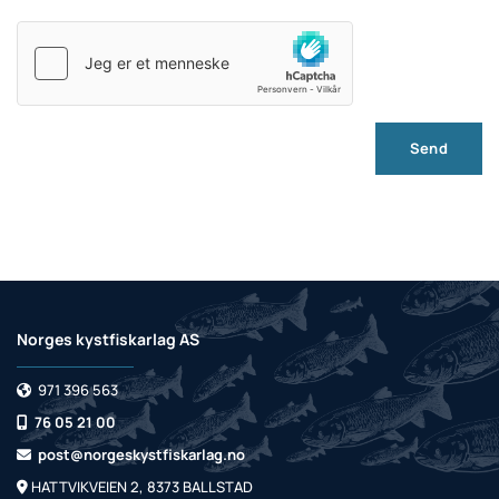
Norges kystfiskarlag AS
971 396 563

76 05 21 00

post@norgeskystfiskarlag.no

HATTVIKVEIEN 2, 8373 BALLSTAD
