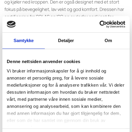
og kjøler ned kroppen. Den er også designet med et stort
fokus på bevegelighet, lav vekt og god komfort. Dressen har
sertifisering fra SOLAS og ISO og er derfor godkjent for
krevende arbeids situasjoner på sjøen.
Dressen kan erstatte regntøy, varmedresser og annen
Samtykke
Detaljer
Om
skallbekleding og benytter 3-lags prinsippet som gjør
det mulig å bruke den som en vanlig arbeidsdress hele året.
Anbefalt arbeids temperatur er mellom -30 til +14 °C.
Denne nettsiden anvender cookies
Vi bruker informasjonskapsler for å gi innhold og
Dressen må benyttes med godkjent redningsvest.
annonser et personlig preg, for å levere sosiale
Prisen er 8990,-, og mange vil kunne få igjen 2000 kr fra
mediefunksjoner og for å analysere trafikken vår. Vi deler
forsikringsselskapet sitt. Henvendelser kan sendes til
dessuten informasjon om hvordan du bruker nettstedet
Torbjørn Johnsen:
vårt, med partnerne våre innen sosiale medier,
annonsering og analysearbeid, som kan kombinere den
Tlf: 915 75 965
med annen informasjon du har gjort tilgjengelig for dem,
E-post: torbjorn.johnsen@ahlsell.no
eller som de har samlet inn gjennom din bruk av
tjenestene deres.