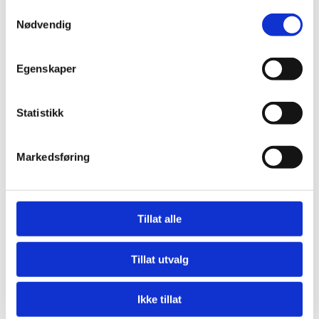
Samtykkevalg
Nødvendig
0
Feed
Egenskaper
Skriv en kommentar
Navn
Statistikk
Markedsføring
E-post:
Tillat alle
Kommentar
Tillat utvalg
Ikke tillat