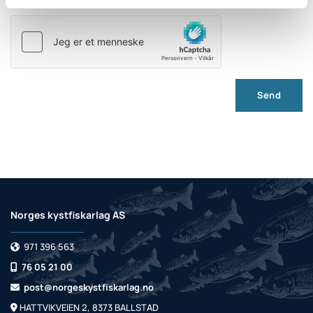
Norges kystfiskarlag AS
971 396 563

76 05 21 00

post@norgeskystfiskarlag.no

HATTVIKVEIEN 2, 8373 BALLSTAD
