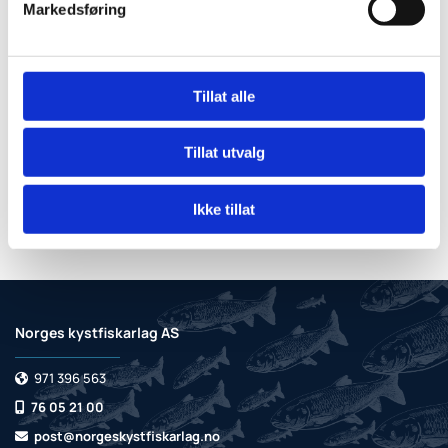
Markedsføring
Tillat alle
Tillat utvalg
Ikke tillat
Norges kystfiskarlag AS
971 396 563

76 05 21 00

post@norgeskystfiskarlag.no
