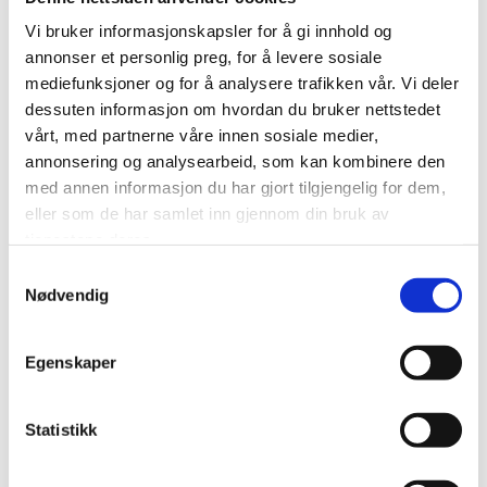
Vi bruker informasjonskapsler for å gi innhold og
annonser et personlig preg, for å levere sosiale
mediefunksjoner og for å analysere trafikken vår. Vi deler
0
Feed
dessuten informasjon om hvordan du bruker nettstedet
vårt, med partnerne våre innen sosiale medier,
Skriv en kommentar
annonsering og analysearbeid, som kan kombinere den
Navn
med annen informasjon du har gjort tilgjengelig for dem,
eller som de har samlet inn gjennom din bruk av
tjenestene deres.
Samtykkevalg
E-post:
Nødvendig
Egenskaper
Kommentar
Statistikk