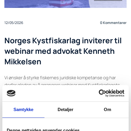
12/05/2026
0
Kommentarer
Norges Kystfiskarlag inviterer til
webinar med advokat Kenneth
Mikkelsen
Vi ønsker å styrke fiskernes juridiske kompetanse og har
derfor gleden av å arrangere webinar med Kystfiskarlagets
samarbeidsadvokat Kenneth Mikkelsen fra Østgård DA, som
vil fortelle om hvilke rettigheter man har som fisker i møte med
myndighetene.
Samtykke
Detaljer
Om
Tidspunkt: Torsdag 14. mai 13.00-16.00
Registrer deg her.
Denne nettsiden anvender cookies