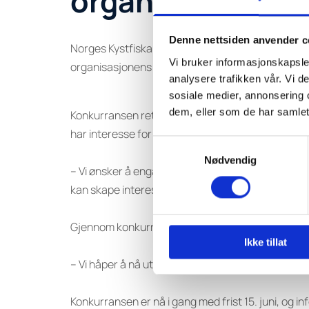
organisasjonens 
Denne nettsiden anvender c
Norges Kystfiskarlag har satt i gang en konkurran
Vi bruker informasjonskapsler
organisasjonens visuelle uttrykk og identitet.
analysere trafikken vår. Vi 
sosiale medier, annonsering 
dem, eller som de har samlet
Konkurransen rettes hovedsakelig mot elever ved 
har interesse for fiskeri.
Samtykkevalg
Nødvendig
– Vi ønsker å engasjere ungdom og gi dem mulighe
kan skape interesse for og eierskap til kystfiske
Gjennom konkurransen ønsker Norges Kystfiskarlag 
Ikke tillat
– Vi håper å nå ut til så mange elever som mulig o
Konkurransen er nå i gang med frist 15. juni, og inf