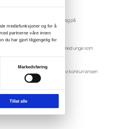
em muligheten til å sette sitt preg på
iale mediefunksjoner og for å
 med partnerne våre innen
u har gjort tilgjengelig for
v et ønske om å styrke kontakten med unge som
Markedsføring
årene som kommer. Samtidig håper vi konkurransen
fra hele landet vil delta.
Tillat alle
 verdier gjennom egne forslag.