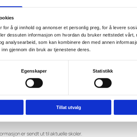
identitet
ookies
se om utvikling av ny logo, med mål om å involvere ungdom og gi d
 for å gi innhold og annonser et personlig preg, for å levere sos
deler dessuten informasjon om hvordan du bruker nettstedet vårt,
og analysearbeid, som kan kombinere den med annen informasjon d
 inn gjennom din bruk av tjenestene deres.
videregående skoler med fiske- og fangstlinjer, og er en del a
Egenskaper
Statistikk
ten til å bidra til hvordan Norges Kystfiskarlag skal framstå i 
rnes rolle og betydning langs norskekysten.
å løfte fram både kreativitet og framtidstro, og håper at elever 
Tillat utvalg
g gleder oss til å se hvordan de tolker kystfiskernes identitet og
ormasjon er sendt ut til aktuelle skoler.