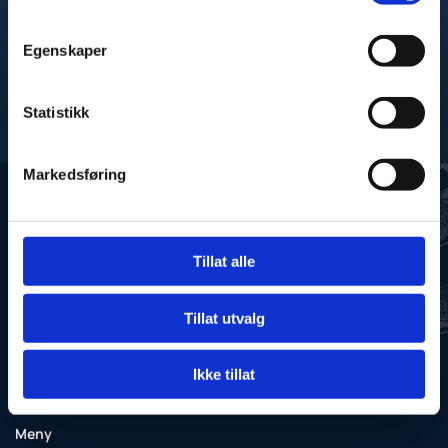
Jeg godtar at opplysningene brukes til kontakt *
Egenskaper
Statistikk
Markedsføring
Norges kystfiskarlag AS
971 396 563
Tillat alle

76 05 21 00

Tillat utvalg
post@norgeskystfiskarlag.no

HATTVIKVEIEN 2, 8373 BALLSTAD

Ikke tillat
MAN-FRE 08.00-15.00

Meny