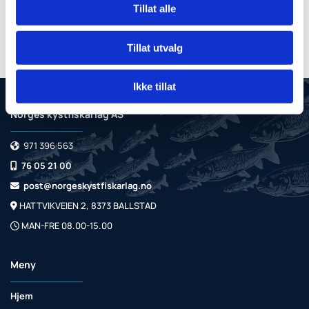
Tillat alle
Tillat utvalg
Ikke tillat
Norges kystfiskarlag AS
971 396 563

76 05 21 00

post@norgeskystfiskarlag.no

HATTVIKVEIEN 2, 8373 BALLSTAD

MAN-FRE 08.00-15.00

Meny
Hjem