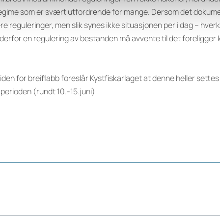
regime som er svært utfordrende for mange. Dersom det dokumen
re reguleringer, men slik synes ikke situasjonen per i dag – hve
 derfor en regulering av bestanden må avvente til det foreligg
iden for breiflabb foreslår Kystfiskarlaget at denne heller settes
 perioden (rundt 10.-15.juni)