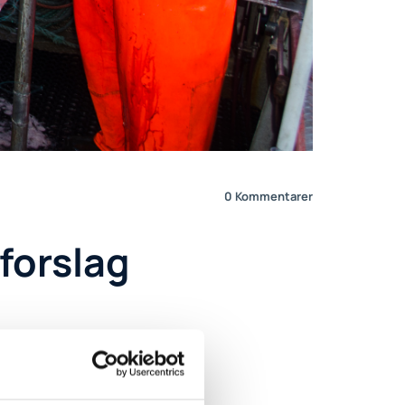
0
Kommentarer
 forslag