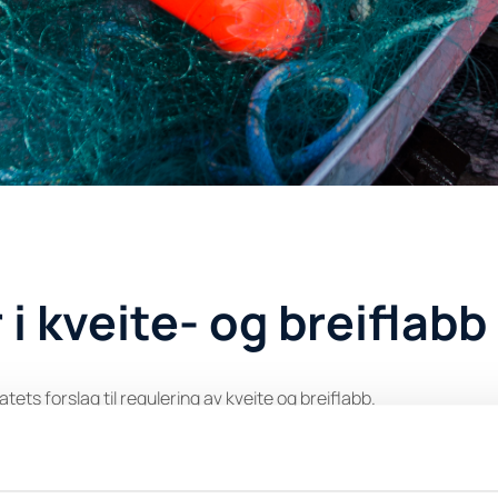
i kveite- og breiflabb
oratets forslag til regulering av kveite og breiflabb.
bb forslag