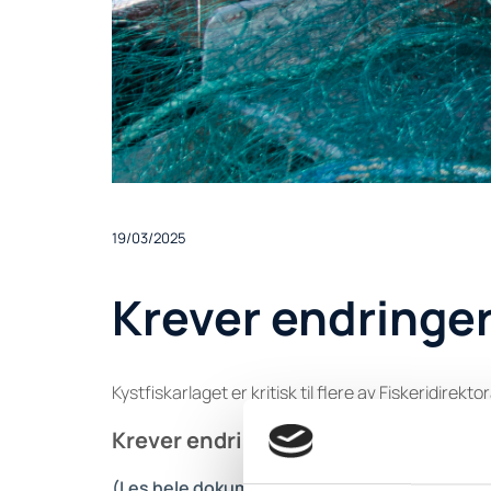
19/03/2025
Krever endringer 
Kystfiskarlaget er kritisk til flere av Fiskeridirekt
Krever endringer i kveite- og breifla
(Les hele dokumentet her)