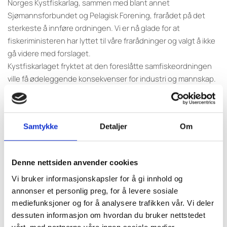
Norges Kystfiskarlag, sammen med blant annet
Sjømannsforbundet og Pelagisk Forening, frarådet på det
sterkeste å innføre ordningen. Vi er nå glade for at
fiskeriministeren har lyttet til våre frarådninger og valgt å ikke
gå videre med forslaget.
Kystfiskarlaget fryktet at den foreslåtte samfiskeordningen
ville få ødeleggende konsekvenser for industri og mannskap.
Ordningen la opp til at rederier potensielt kan halvere
mannskapsbesetningen over natten, evt halvere lønningene.
Industrien vil kunne oppleve en sentralisering av
Samtykke
Detaljer
Om
råstoffleveringene som vil være gjøre det umulig å overleve.
Da hjelper det ikke at ordningen er midlertidig - hverken
mannskap eller mottak vil stå og vente på å muligens få
Denne nettsiden anvender cookies
komme tilbake om 3 år. Videre har norsk fiskerinæring
Vi bruker informasjonskapsler for å gi innhold og
smertelige erfaringer med midlertidige ordninger –
annonser et personlig preg, for å levere sosiale
argumentene om hvorfor disse må gjøres permanente for å
mediefunksjoner og for å analysere trafikken vår. Vi deler
sikre levebrødet dukker fort opp.
dessuten informasjon om hvordan du bruker nettstedet
Forslaget la opp til drastiske endringer i flåtestrukturen og
vårt, med partnerne våre innen sosiale medier,