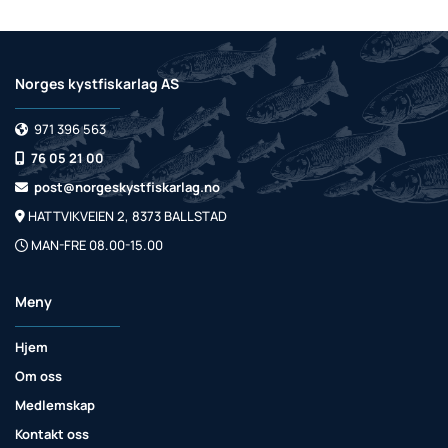
Norges kystfiskarlag AS
971 396 563

76 05 21 00

post@norgeskystfiskarlag.no

HATTVIKVEIEN 2, 8373 BALLSTAD

MAN-FRE 08.00-15.00

Meny
Hjem
Om oss
Medlemskap
Kontakt oss