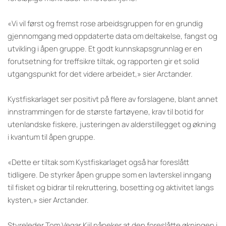
«Vi vil først og fremst rose arbeidsgruppen for en grundig
gjennomgang med oppdaterte data om deltakelse, fangst og
utvikling i åpen gruppe. Et godt kunnskapsgrunnlag er en
forutsetning for treffsikre tiltak, og rapporten gir et solid
utgangspunkt for det videre arbeidet,» sier Arctander.
Kystfiskarlaget ser positivt på flere av forslagene, blant annet
innstrammingen for de største fartøyene, krav til botid for
utenlandske fiskere, justeringen av alderstillegget og økning
i kvantum til åpen gruppe.
«Dette er tiltak som Kystfiskarlaget også har foreslått
tidligere. De styrker åpen gruppe som en lavterskel inngang
til fisket og bidrar til rekruttering, bosetting og aktivitet langs
kysten,» sier Arctander.
Styreleder Tom Vegar Kiil påpeker at den foreslåtte økningen i