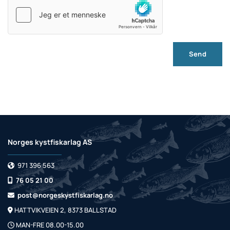
Norges kystfiskarlag AS
971 396 563

76 05 21 00

post@norgeskystfiskarlag.no

HATTVIKVEIEN 2, 8373 BALLSTAD

MAN-FRE 08.00-15.00
