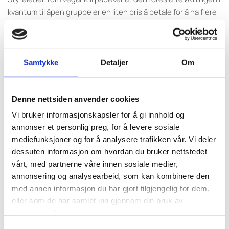
kvantum til åpen gruppe er en liten pris å betale for å ha flere
fartøy og fiskere i aktivitet langs kysten:
«Avsetningen fra åpen gruppe skal tas fra toppen, så det er
snakk om 0,47% for hele lukka gruppe. For en 10 meters sjark
Samtykke
Detaljer
Om
utgjør det et tap på rundt 94 kg, til en fangstverdi på ca. 6000
kr. Det er bagatellmessige verdier, spesielt for havfiskeflåten.
Denne nettsiden anvender cookies
Her kommer en viss bøtte sild frem igjen» sier Kiil, som
understreker at Stortinget står fritt til å vedta endringer i
Vi bruker informasjonskapsler for å gi innhold og
ressursfordelingen.
annonser et personlig preg, for å levere sosiale
mediefunksjoner og for å analysere trafikken vår. Vi deler
Kystfiskarlaget ser også positivt på forslaget om en helårig
dessuten informasjon om hvordan du bruker nettstedet
vårt, med partnerne våre innen sosiale medier,
bonus-/bifangstordning, men understreker at den må ses i
annonsering og analysearbeid, som kan kombinere den
lys av den svake bestandssituasjonen for sei og hyse, slik at
med annen informasjon du har gjort tilgjengelig for dem,
den ikke fører til økt press på allerede pressede arter.
eller som de har samlet inn gjennom din bruk av
Forslaget om utvidet geografisk virkeområde for
tjenestene deres.
kystfiskekvoten vil laget se nærmere på:
Samtykkevalg