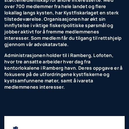
støttemedlemskap for andre interesserte. Med
over 700 medlemmer fra hele landet og flere
lokallag langs kysten, har Kystfiskarlaget en sterk
tilstedeværelse. Organisasjonen har økt sin
innflytelse i viktige fiskeripolitiske spørsmål og
jobber aktivt for å fremme medlemmenes
interesser. Som medlem får du tilgang til rettshjelp
gjennom vår advokatavtale.
Administrasjonen holder til i Ramberg, Lofoten,
hvor tre ansatte arbeider hver dag fra
kontorlokalene i Ramberg havn. Deres oppgave er å
fokusere på de utfordringene kystfiskerne og
kystsamfunnene møter, samt å ivareta
medlemmenes interesser.
