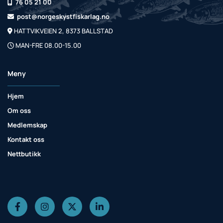
76 05 21 00

post@norgeskystfiskarlag.no

HATTVIKVEIEN 2, 8373 BALLSTAD

MAN-FRE 08.00-15.00

Meny
Hjem
Om oss
Medlemskap
Kontakt oss
Nettbutikk