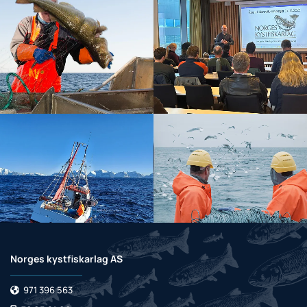
Norges kystfiskarlag AS
971 396 563
