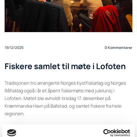
19/12/2025
0
Kommentarer
Fiskere samlet til møte i Lofoten
Tradisjonen tro arrangerte Norges Kystfiskarlag og Norges
Råfisklag også i år et åpent fiskermøte med julelunsj i
Lofoten. Møtet ble avholdt tirsdag 17. desember på
Kræmmarvika Havn på Ballstad, og samlet fiskere fra hele
regionen.
Møtet bød på både faglige innlegg og gode samtaler. Brita