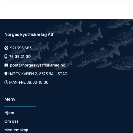
Norges kystfiskarlag AS
971 396 563

76 05 21 00

post@norgeskystfiskarlag.no

HATTVIKVEIEN 2, 8373 BALLSTAD

MAN-FRE 08.00-15.00

Meny
Hjem
Om oss
Medlemskap