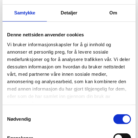
Rasmussen fra Norges Råfisklag orienterte om markeds- og
prissituasjonen for året som har gått, samt utsiktene
Samtykke
Detaljer
Om
framover. I tillegg ga Pia Jonsson fra Fiskeridirektoratet en
statusoppdatering på FangstID-prosjektet.
Denne nettsiden anvender cookies
Det ble gode og engasjerte diskusjoner rundt temaene som
ble presentert. Vi vil takke alle som møtte opp og bidro til et
Vi bruker informasjonskapsler for å gi innhold og
vellykket fiskermøte i Lofoten, samt Kræmmarvika Havn for
annonser et personlig preg, for å levere sosiale
god bevertning. Vi vil også rette en spesiell takk til Fiske og
mediefunksjoner og for å analysere trafikken vår. Vi deler
Fangst-linja på Vest-Lofoten VGS for deltakelsen!
dessuten informasjon om hvordan du bruker nettstedet
vårt, med partnerne våre innen sosiale medier,
annonsering og analysearbeid, som kan kombinere den
med annen informasjon du har gjort tilgjengelig for dem,
eller som de har samlet inn gjennom din bruk av
0
Feed
tjenestene deres.
Samtykkevalg
Skriv en kommentar
Nødvendig
Navn