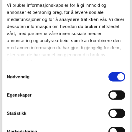
Vi bruker informasjonskapsler for å gi innhold og
annonser et personlig preg, for å levere sosiale
mediefunksjoner og for å analysere trafikken vår. Vi deler
0
Feed
dessuten informasjon om hvordan du bruker nettstedet
Skriv en kommentar
vårt, med partnerne våre innen sosiale medier,
annonsering og analysearbeid, som kan kombinere den
Navn
med annen informasjon du har gjort tilgjengelig for dem,
eller som de har samlet inn gjennom din bruk av
tjenestene deres.
E-post:
Samtykkevalg
Nødvendig
Egenskaper
Kommentar
Statistikk
Markedsføring