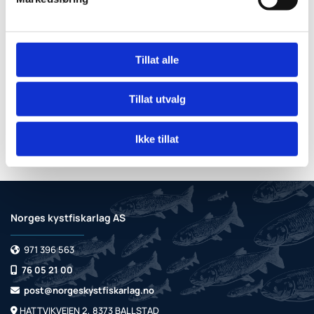
Tillat alle
Tillat utvalg
Ikke tillat
Norges kystfiskarlag AS
971 396 563

76 05 21 00

post@norgeskystfiskarlag.no

HATTVIKVEIEN 2, 8373 BALLSTAD
