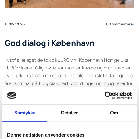
10/02/2026
0
Kommentarer
God dialog i København
Kystfiskarlaget deltok på LUROMA i København i forrige uke.
LUROMA er et årlig møte som samler fiskere og produsenter
av rognkjeks fra en rekke land. Det ble utvekslet erfaringer fra
året som har gått, og diskutert utfordringer og muligheter for
2026.
Møtet er en viktig arena for å finne frem til felles løsninger på
tvers av næringa og på tvers av landegrenser. En felles
Samtykke
Detaljer
Om
målsetning er å sikre en bærekraftig og forutsigbar næring
gjennom hele verdikjeden.
Denne nettsiden anvender cookies