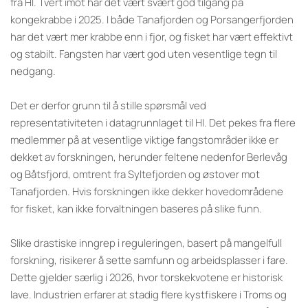
fra HI. Tvert imot har det vært svært god tilgang på
kongekrabbe i 2025. I både Tanafjorden og Porsangerfjorden
har det vært mer krabbe enn i fjor, og fisket har vært effektivt
og stabilt. Fangsten har vært god uten vesentlige tegn til
nedgang.
Det er derfor grunn til å stille spørsmål ved
representativiteten i datagrunnlaget til HI. Det pekes fra flere
medlemmer på at vesentlige viktige fangstområder ikke er
dekket av forskningen, herunder feltene nedenfor Berlevåg
og Båtsfjord, omtrent fra Syltefjorden og østover mot
Tanafjorden. Hvis forskningen ikke dekker hovedområdene
for fisket, kan ikke forvaltningen baseres på slike funn.
Slike drastiske inngrep i reguleringen, basert på mangelfull
forskning, risikerer å sette samfunn og arbeidsplasser i fare.
Dette gjelder særlig i 2026, hvor torskekvotene er historisk
lave. Industrien erfarer at stadig flere kystfiskere i Troms og