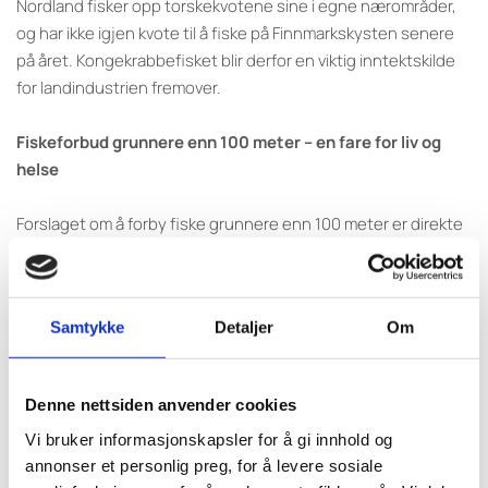
Nordland fisker opp torskekvotene sine i egne nærområder,
og har ikke igjen kvote til å fiske på Finnmarkskysten senere
på året. Kongekrabbefisket blir derfor en viktig inntektskilde
for landindustrien fremover.
Fiskeforbud grunnere enn 100 meter – en fare for liv og
helse
Forslaget om å forby fiske grunnere enn 100 meter er direkte
farlig. Dette rammer de minste og mest værutsatte fartøyene,
og tvinger dem ut på dypere vann i den mest krevende delen
av året. Dette tiltaket strider direkte mot nullvisjonen om
Samtykke
Detaljer
Om
alvorlige ulykker og dødsfall til sjøs. Å tvinge små båter ut på
dypere vann under krevende vinterforhold setter liv og helse i
fare.
Denne nettsiden anvender cookies
Vi bruker informasjonskapsler for å gi innhold og
Større kongekrabber oppholder seg på grunnere vann i
annonser et personlig preg, for å levere sosiale
denne perioden, mens mindre individer som går i skallskifte