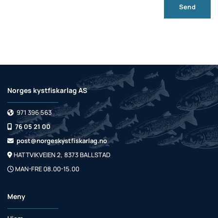
Norges kystfiskarlag AS
971 396 563

76 05 21 00

post@norgeskystfiskarlag.no

HATTVIKVEIEN 2, 8373 BALLSTAD

MAN-FRE 08.00-15.00

Meny