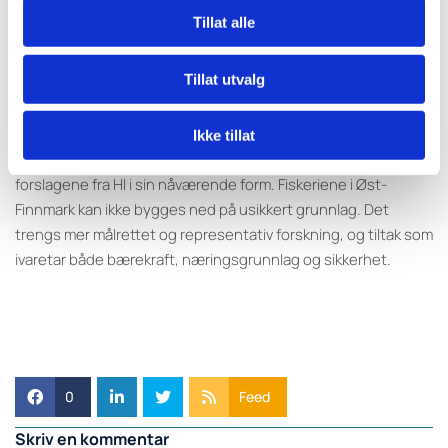
I stedet for et dypbegrenset fiskeforbud foreslår
Tillat alle
Kystfiskarlaget at fredningsperioden utvides fra 1.mars og til
1.juli, når krabben fortsatt er i dårlig kondisjon etter skallskifte.
Tillat utvalg
Dette vil bedre beskytte krabben i en sårbar periode, uten å
gå på akkord med sikkerheten for fiskerne.
Ikke tillat
Vi oppfordrer Nærings- og fiskeridepartementet til å avvise
forslagene fra HI i sin nåværende form. Fiskeriene i Øst-
Finnmark kan ikke bygges ned på usikkert grunnlag. Det
trengs mer målrettet og representativ forskning, og tiltak som
ivaretar både bærekraft, næringsgrunnlag og sikkerhet.
0
Feed
Skriv en kommentar