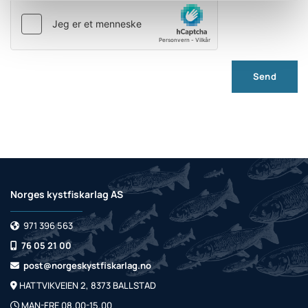
Norges kystfiskarlag AS
971 396 563

76 05 21 00

post@norgeskystfiskarlag.no

HATTVIKVEIEN 2, 8373 BALLSTAD

MAN-FRE 08.00-15.00
