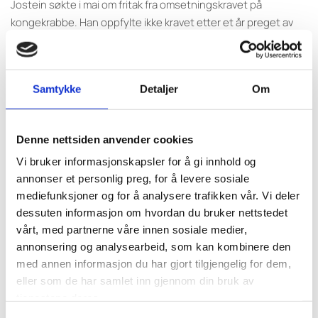
Jostein søkte i mai om fritak fra omsetningskravet på
kongekrabbe. Han oppfylte ikke kravet etter et år preget av
sykdom, dårlig vær og forsinkelser med nytt fartøy, og fikk
dermed halv krabbekvote i det opprinnelige vedtaket fra
Fiskeridirektoratet.
Samtykke
Detaljer
Om
Etter klage har Fiskeridirektoratet omgjort sitt tidligere avslag.
Direktoratet legger nå til grunn at sykdomsperioden var så
Denne nettsiden anvender cookies
omfattende at leveransehistorikken fra 2024 ikke kan
Vi bruker informasjonskapsler for å gi innhold og
vektlegges. I stedet er årene 2021–2023 brukt som grunnlag,
annonser et personlig preg, for å levere sosiale
noe som kvalifiserer han til full kvote på kongekrabbe.
mediefunksjoner og for å analysere trafikken vår. Vi deler
dessuten informasjon om hvordan du bruker nettstedet
– At direktoratet omgjorde vedtaket, viser at advokatene
vårt, med partnerne våre innen sosiale medier,
hadde rett,
sier Jostein til Kyst og Fjord.
annonsering og analysearbeid, som kan kombinere den
med annen informasjon du har gjort tilgjengelig for dem,
Les mer om juridisk bistand gjennom Kystfiskarlaget
her
.
eller som de har samlet inn gjennom din bruk av
tjenestene deres.