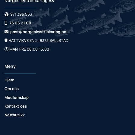
Norges kystfiskarlag AS
971 396 563

76 05 21 00

post@norgeskystfiskarlag.no

HATTVIKVEIEN 2, 8373 BALLSTAD

MAN-FRE 08.00-15.00

Meny
Hjem
Om oss
Medlemskap
Kontakt oss
Nettbutikk