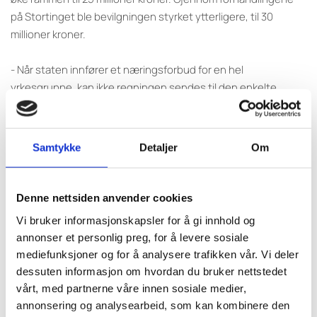
på Stortinget ble bevilgningen styrket ytterligere, til 30
millioner kroner.
- Når staten innfører et næringsforbud for en hel
yrkesgruppe, kan ikke regningen sendes til den enkelte
fisker. Vi har vært tydelige overfor partiene på at den
opprinnelige rammen ikke svarte til de reelle tapene, og at
tilskuddet i tillegg er skattepliktig. At bevilgningen nå er
Samtykke
Detaljer
Om
doblet, viser at arbeidet vi har lagt ned overfor partiene har
gitt resultater, sier daglig leder Hanna Arctander i Norges
Kystfiskarlag.
Denne nettsiden anvender cookies
Vi bruker informasjonskapsler for å gi innhold og
Hun understreker at organisasjonen har stått i jevnlig kontakt
annonser et personlig preg, for å levere sosiale
med politikere og stortingsrepresentanter underveis i
mediefunksjoner og for å analysere trafikken vår. Vi deler
budsjettarbeidet.
dessuten informasjon om hvordan du bruker nettstedet
vårt, med partnerne våre innen sosiale medier,
- Dette er en viktig seier, men saken er ikke avsluttet. Ennå er
annonsering og analysearbeid, som kan kombinere den