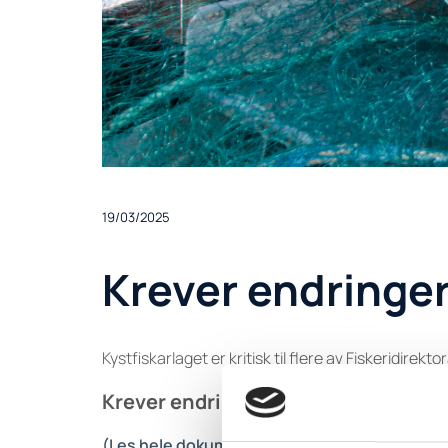
19/03/2025
Krever endringer 
Kystfiskarlaget er kritisk til flere av Fiskeridirekt
Krever endringer i kveite- og breifla
(Les hele dokumentet her)