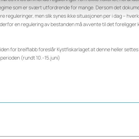
regime som er svært utfordrende for mange. Dersom det dokumen
re reguleringer, men slik synes ikke situasjonen per i dag – hve
 derfor en regulering av bestanden må avvente til det foreligg
iden for breiflabb foreslår Kystfiskarlaget at denne heller settes
 perioden (rundt 10.-15.juni)