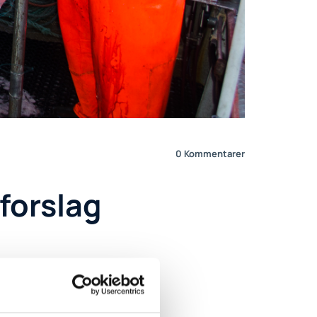
0
Kommentarer
 forslag