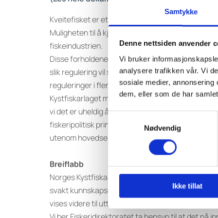
Samtykke
Kveitefisket er et svært viktig fiskeri for den mins
Muligheten til å kjøpe kveite gjennom sommeren og
Denne nettsiden anvender c
fiskeindustrien.
Disse forholdene bør veie tungt når nye reguleringe
Vi bruker informasjonskapsler
analysere trafikken vår. Vi 
slik regulering vil således utradere direktefiske
sosiale medier, annonsering 
reguleringer i flere andre fiskerier.
dem, eller som de har samlet
Kystfiskarlaget mener fartøykvoten må ligge mello
vi det er uheldig å trekke bifangst fra fartøykvo
Samtykkevalg
fiskeripolitisk prinsipp å stimulere til mer helårlig
Nødvendig
utenom hovedsesongene.
Breiflabb
Norges Kystfiskarlag støtter ikke forslagene og vi
Ikke tillat
svakt kunnskapsgrunnlag rundt bestandsvurdering
vises videre til uttalelser fra Havforskningsinst
Vi ber Fiskeridirektoratet ta hensyn til at det nå