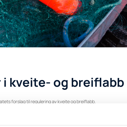
i kveite- og breiflabb
oratets forslag til regulering av kveite og breiflabb.
bb forslag