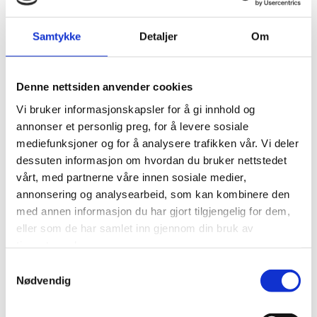
I høringssvaret peker Kystfiskarlaget på at oppdrett i slike
Samtykke
Detaljer
Om
økologisk sårbare områder kan svekke grunnlaget for
bærekraftig forvaltning av ville fiskebestander – og dermed
også for fiskerinæringen og kystsamfunnene som er
Denne nettsiden anvender cookies
avhengige av dem. Kystfiskarlaget understreker at føre-var-
Vi bruker informasjonskapsler for å gi innhold og
prinsippet må gjelde også for oppdrettsnæringen, på samme
annonser et personlig preg, for å levere sosiale
måte som det praktiseres i fiskerinæringen. På denne
mediefunksjoner og for å analysere trafikken vår. Vi deler
bakgrunn ber Kystfiskarlaget Hasvik kommune om å avslå
dessuten informasjon om hvordan du bruker nettstedet
søknaden fra Mowi Seawater AS i sin helhet.
vårt, med partnerne våre innen sosiale medier,
annonsering og analysearbeid, som kan kombinere den
med annen informasjon du har gjort tilgjengelig for dem,
eller som de har samlet inn gjennom din bruk av
0
Feed
tjenestene deres.
Samtykkevalg
Skriv en kommentar
Nødvendig
Navn