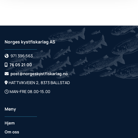
Norges kystfiskarlag AS
971 396 563

76 05 21 00

post@norgeskystfiskarlag.no

HATTVIKVEIEN 2, 8373 BALLSTAD

MAN-FRE 08.00-15.00

Meny
Hjem
Om oss