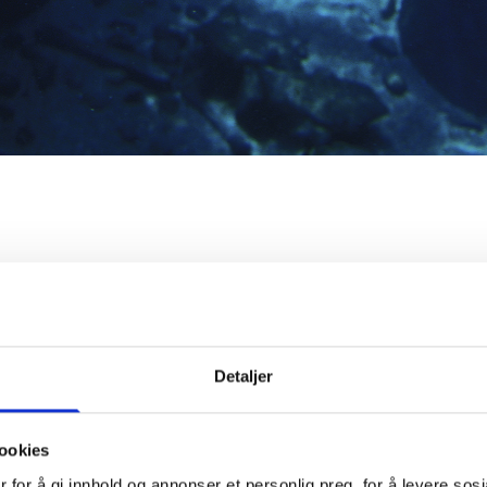
d om ny akvakulturloka
indelse med søknad fra Lerøy Aurora Sjø AS om ny akvakulturloka
Detaljer
er vedtatt, da dagens plan fra 2002 er basert på et utdatert ku
ookies
kefelt for både garn, line, teiner og juksa. Disse brukes av en st
 for å gi innhold og annonser et personlig preg, for å levere sos