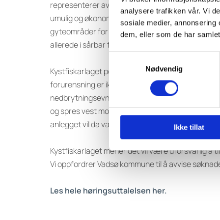
representerer avgjørende fangstområder for arter s
analysere trafikken vår. Vi 
umulig og økonomisk uforsvarlig å sette redskap run
sosiale medier, annonsering 
gyteområder for torsk, lodde og bakkesil, samt i n
dem, eller som de har samlet
allerede i sårbar tilstand, og videre forringels
Samtykkevalg
Nødvendig
Kystfiskarlaget peker også på mangelfull risikovu
forurensning er ikke redegjort for i hverken søkn
nedbrytningsevne, og som Havforskningsinstituttet 
og spres vest mot Vestre Jakobselv og Kariel der d
anlegget vil da være ødeleggende for et langt st
Ikke tillat
Kystfiskarlaget mener det vil være uforsvarlig å 
Vi oppfordrer Vadsø kommune til å avvise søknaden 
Les hele høringsuttalelsen her.