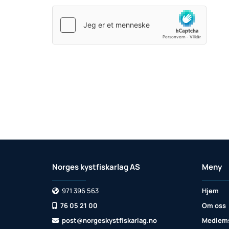
Norges kystfiskarlag AS
Meny
971 396 563
Hjem

76 05 21 00
Om oss

post@norgeskystfiskarlag.no
Medlem
