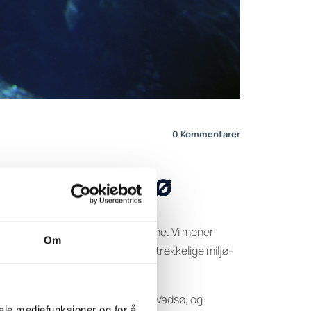
0
Kommentarer
litet i Vadsø
litet på Sandskjær i Vadsø kommune. Vi mener
Om
nnskapsgrunnlag og mangler tilstrekkelige miljø-
or del av den mindre kystflåten i Vadsø, og
iale mediefunksjoner og for å