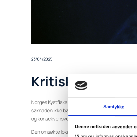
23/04/2025
Kritisk til søkna
Norges Kystfiskarlag har levert uttalelse i forb
Samtykke
søknaden ikke bør behandles før ny kystsoneplan 
og konsekvensvurderinger.
Denne nettsiden anvender c
Den omsøkte lokaliteten overlapper med viktige fis
Vi bruker informasjonskapsler