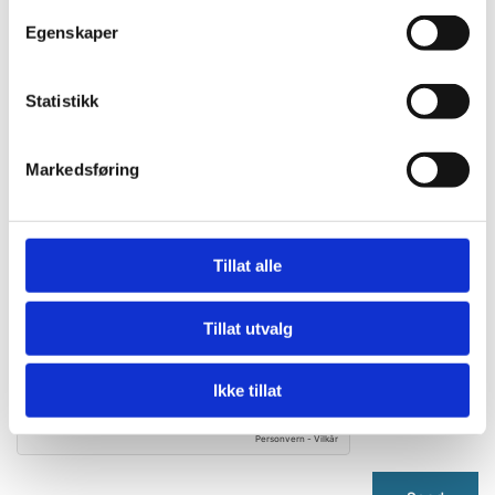
Navn
Egenskaper
Statistikk
E-post:
Markedsføring
Kommentar
Tillat alle
Tillat utvalg
Ikke tillat