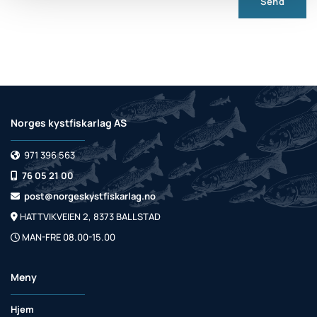
Norges kystfiskarlag AS
971 396 563

76 05 21 00

post@norgeskystfiskarlag.no

HATTVIKVEIEN 2, 8373 BALLSTAD

MAN-FRE 08.00-15.00

Meny
Hjem