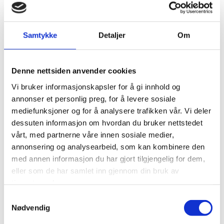
av fiskemuligheter og kvoter, konkurranse mot større
fartøygrupper og andre industrier, samt mangel på forskning
Samtykke
Detaljer
Om
om mange viktige fiskebestander. Resultatet er at
lokalsamfunn langs kysten i hele Europa mister
arbeidsplasser i bosetting.
Denne nettsiden anvender cookies
Situasjonen er dessverre dramatisk i flere land der småskala
Vi bruker informasjonskapsler for å gi innhold og
kystfiske er på randen av utslettelse på grunn av manglende
annonser et personlig preg, for å levere sosiale
innsats fra myndighetene.
mediefunksjoner og for å analysere trafikken vår. Vi deler
dessuten informasjon om hvordan du bruker nettstedet
vårt, med partnerne våre innen sosiale medier,
Alice og Hanna tar med seg masse nyvunnen kunnskap hjem!
annonsering og analysearbeid, som kan kombinere den
med annen informasjon du har gjort tilgjengelig for dem,
eller som de har samlet inn gjennom din bruk av
tjenestene deres.
0
Feed
Samtykkevalg
Nødvendig
Skriv en kommentar