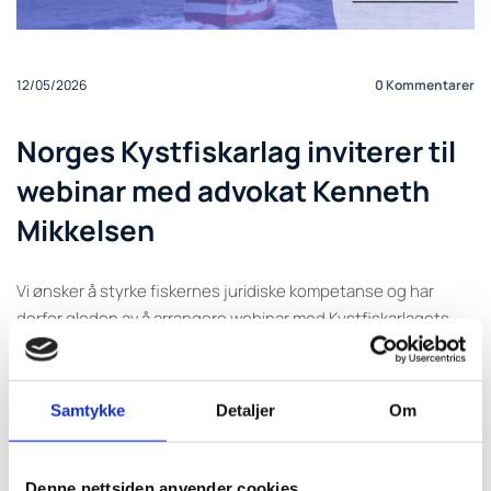
12/05/2026
0
Kommentarer
Norges Kystfiskarlag inviterer til
webinar med advokat Kenneth
Mikkelsen
Vi ønsker å styrke fiskernes juridiske kompetanse og har
derfor gleden av å arrangere webinar med Kystfiskarlagets
samarbeidsadvokat Kenneth Mikkelsen fra Østgård DA, som
vil fortelle om hvilke rettigheter man har som fisker i møte med
myndighetene.
Samtykke
Detaljer
Om
Tidspunkt: Torsdag 14. mai 13.00-16.00
Registrer deg her.
Denne nettsiden anvender cookies