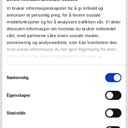
Vi bruker informasjonskapsler for å gi innhold og
annonser et personlig preg, for å levere sosiale
mediefunksjoner og for å analysere trafikken vår. Vi deler
0
Feed
dessuten informasjon om hvordan du bruker nettstedet
vårt, med partnerne våre innen sosiale medier,
Skriv en kommentar
annonsering og analysearbeid, som kan kombinere den
Navn
med annen informasjon du har gjort tilgjengelig for dem,
eller som de har samlet inn gjennom din bruk av
tjenestene deres.
Samtykkevalg
E-post:
Nødvendig
Egenskaper
Kommentar
Statistikk