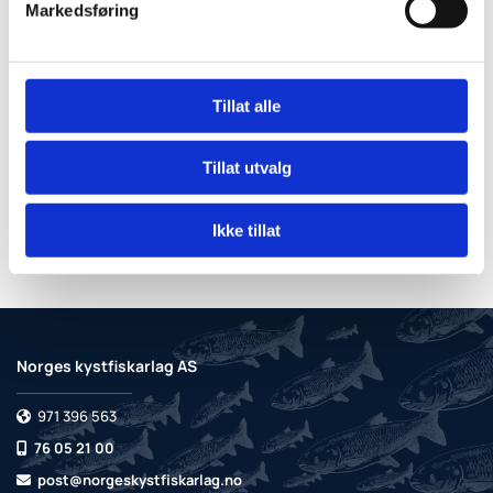
Markedsføring
Tillat alle
Tillat utvalg
Ikke tillat
Norges kystfiskarlag AS
971 396 563

76 05 21 00

post@norgeskystfiskarlag.no
