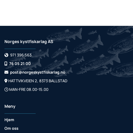
Norges kystfiskarlag AS
971 396 563

76 05 21 00

post@norgeskystfiskarlag.no

HATTVIKVEIEN 2, 8373 BALLSTAD

MAN-FRE 08.00-15.00

Meny
Hjem
Om oss