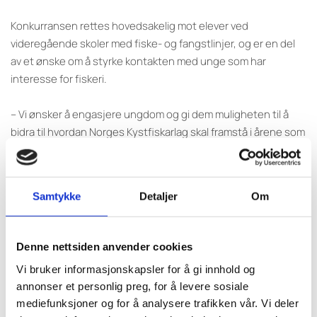
Konkurransen rettes hovedsakelig mot elever ved
videregående skoler med fiske- og fangstlinjer, og er en del
av et ønske om å styrke kontakten med unge som har
interesse for fiskeri.
– Vi ønsker å engasjere ungdom og gi dem muligheten til å
bidra til hvordan Norges Kystfiskarlag skal framstå i årene som
kommer. Samtidig håper vi konkurransen kan skape interesse
for og eierskap til kystfiskernes rolle og betydning langs
norskekysten.
Samtykke
Detaljer
Om
Gjennom konkurransen ønsker Norges Kystfiskarlag å løfte
fram både kreativitet og framtidstro, og håper at elever fra
Denne nettsiden anvender cookies
hele landet vil delta.
Vi bruker informasjonskapsler for å gi innhold og
annonser et personlig preg, for å levere sosiale
– Vi håper å nå ut til så mange elever som mulig og gleder oss
mediefunksjoner og for å analysere trafikken vår. Vi deler
til å se hvordan de tolker kystfiskernes identitet og verdier