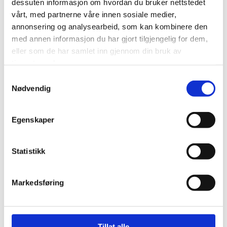
dessuten informasjon om hvordan du bruker nettstedet
gjennom egne forslag.
vårt, med partnerne våre innen sosiale medier,
annonsering og analysearbeid, som kan kombinere den
Konkurransen er nå i gang med frist 15. juni, og informasjon er
med annen informasjon du har gjort tilgjengelig for dem,
sendt ut til aktuelle skoler.
eller som de har samlet inn gjennom din bruk av
tjenestene deres.
Andre som ønsker å delta, som ikke har blitt kontaktet,
Samtykkevalg
oppfordres til å gi beskjed.
Nødvendig
Egenskaper
Foto: Petter Borgvatn Myklebust
Statistikk
0
Feed
Markedsføring
Skriv en kommentar
Navn
Tillat alle