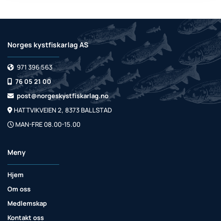
Norges kystfiskarlag AS
971 396 563

76 05 21 00

post@norgeskystfiskarlag.no

HATTVIKVEIEN 2, 8373 BALLSTAD

MAN-FRE 08.00-15.00

Meny
Hjem
Om oss
Medlemskap
Kontakt oss