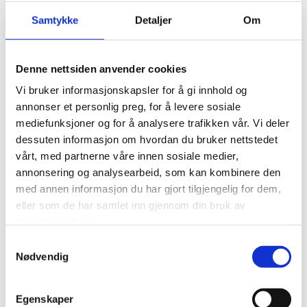
fiskeriorganisasjoner og Likestillings- og
Samtykke
Detaljer
Om
diskrimineringsombudet. Partene forplikter seg til å
gjennomføre risikovurderinger og forebyggingstiltak i
organisasjonene.
Denne nettsiden anvender cookies
Vi bruker informasjonskapsler for å gi innhold og
Les mer om avtalen på LDO sin nettside her
.
annonser et personlig preg, for å levere sosiale
mediefunksjoner og for å analysere trafikken vår. Vi deler
Foto: Dag Erlandsen
dessuten informasjon om hvordan du bruker nettstedet
vårt, med partnerne våre innen sosiale medier,
annonsering og analysearbeid, som kan kombinere den
med annen informasjon du har gjort tilgjengelig for dem,
eller som de har samlet inn gjennom din bruk av
0
Feed
tjenestene deres.
Skriv en kommentar
Samtykkevalg
Nødvendig
Navn
Egenskaper