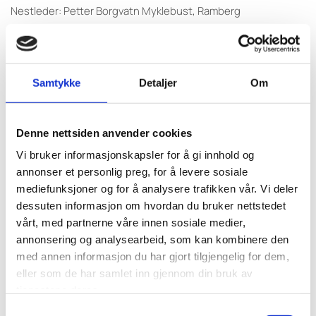
Nestleder: Petter Borgvatn Myklebust, Ramberg
Nestleder: Alice Roseth Helleberg, Ræge
Styremedlem: Stian Tobiassen, Narvik
Styremedlem: Even Hauge, Skodje
Styremedlem: Linn Mørch Lyder, Dyfjord
Samtykke
Detaljer
Om
Styremedlem: Inger Merete Rolfsdatter, Gamvik
Styremedlem: Bjørn Jensen, Reine
Denne nettsiden anvender cookies
Styremedlem: Tommy Pettersen, Kvalsund
Varamedlem: Ole Lie, Fredvang
Vi bruker informasjonskapsler for å gi innhold og
Varamedlem: Janicke Knoph, Rypefjord
annonser et personlig preg, for å levere sosiale
Varamedlem: Sigve Larsen, Rypefjord
mediefunksjoner og for å analysere trafikken vår. Vi deler
Varamedlem: Arne Pedersen, Vestre-Jakobselv
dessuten informasjon om hvordan du bruker nettstedet
Varamedlem: Daniel Nikolaisen, Svolvær
vårt, med partnerne våre innen sosiale medier,
Varamedlem: Aili Johansen, Varangerbotn
annonsering og analysearbeid, som kan kombinere den
med annen informasjon du har gjort tilgjengelig for dem,
Varamedlem: Jon Arild Sande, Bølandet
eller som de har samlet inn gjennom din bruk av
tjenestene deres.
Samtykkevalg