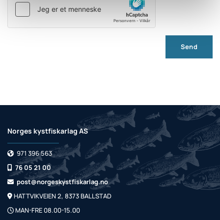
Norges kystfiskarlag AS
971 396 563

76 05 21 00

post@norgeskystfiskarlag.no

HATTVIKVEIEN 2, 8373 BALLSTAD

MAN-FRE 08.00-15.00
