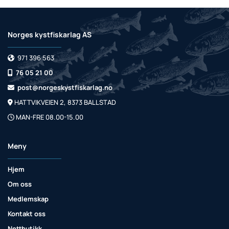
Norges kystfiskarlag AS
971 396 563

76 05 21 00

post@norgeskystfiskarlag.no

HATTVIKVEIEN 2, 8373 BALLSTAD

MAN-FRE 08.00-15.00

Meny
Hjem
Om oss
Medlemskap
Kontakt oss
Nettbutikk