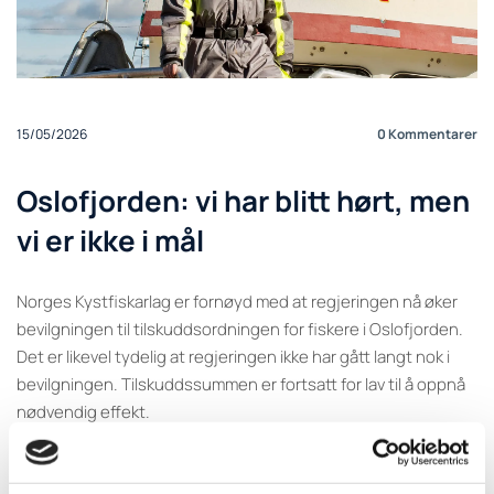
15/05/2026
0
Kommentarer
Oslofjorden: vi har blitt hørt, men
vi er ikke i mål
Norges Kystfiskarlag er fornøyd med at regjeringen nå øker
bevilgningen til tilskuddsordningen for fiskere i Oslofjorden.
Det er likevel tydelig at regjeringen ikke har gått langt nok i
bevilgningen. Tilskuddssummen er fortsatt for lav til å oppnå
nødvendig effekt.
I det reviderte statsbudsjettet øker regjeringen rammen for
tilskuddet for fiskere i Oslofjorden som er berørt av