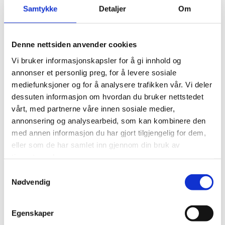
nullfiskeområdene. Rammen er økt fra 15 til 25 millioner kroner.
Samtykke
Detaljer
Om
– Vi registrerer med tilfredshet at regjeringen og
fiskeriministeren har lyttet til næringen og at innspillene fra
Denne nettsiden anvender cookies
Norges Kystfiskarlag er tatt til følge i den endelige
utformingen av ordningen. Men summen som tildeles er for
Vi bruker informasjonskapsler for å gi innhold og
lav og vi kommer til å fortsette å jobbe for å øke denne, sier
annonser et personlig preg, for å levere sosiale
Alice Roseth Helleberg, nestleder i Norges Kystfiskarlag.
mediefunksjoner og for å analysere trafikken vår. Vi deler
dessuten informasjon om hvordan du bruker nettstedet
vårt, med partnerne våre innen sosiale medier,
annonsering og analysearbeid, som kan kombinere den
med annen informasjon du har gjort tilgjengelig for dem,
0
Feed
eller som de har samlet inn gjennom din bruk av
tjenestene deres.
Skriv en kommentar
Samtykkevalg
Navn
Nødvendig
Egenskaper
E-post: