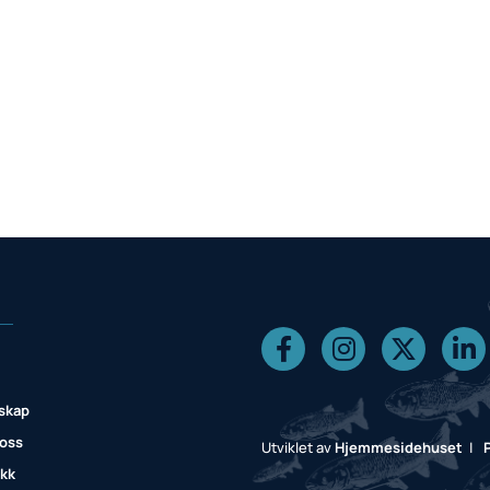
skap
 oss
Utviklet av
Hjemmesidehuset
|
ikk