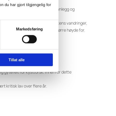
u har gjort tilgjengelig for
v fiskeområder gjennom nye åpne anlegg og
kt og bærekraftig økosystem. Fiskens vandringer,
Markedsføring
er vi at Kystsoneplanen må ta større høyde for.
tar tilstrekkelig høyde for.
om og utslipp.
Tillat alle
g gytefelt for kysttorsk. Innenfor dette
kritisk lav over flere år.