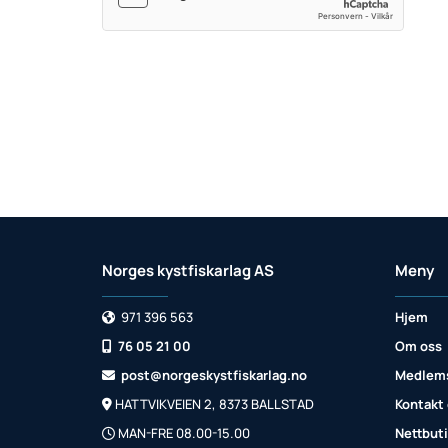
Norges kystfiskarlag AS
Meny
971 396 563
Hjem

76 05 21 00
Om oss

post@norgeskystfiskarlag.no
Medlem

HATTVIKVEIEN 2, 8373 BALLSTAD
Kontakt

MAN-FRE 08.00-15.00
Nettbut
