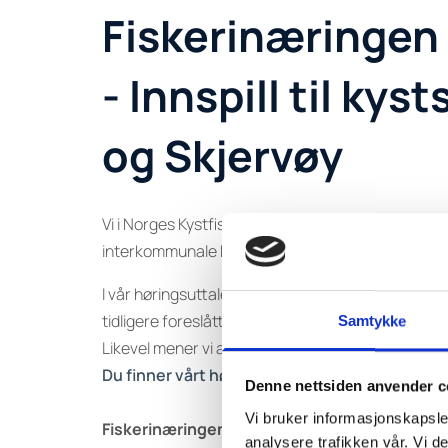
Fiskerinæringen 
- Innspill til k
og Skjervøy
Vi i Norges Kystfiskarlag er bekymret over hvorda
interkommunale kystsoneplanen som nå har vær
I vår høringsuttalelse til «revidert forslag til i
tidligere foreslåtte akvakulturlokaliteter er fjerne
Samtykke
Likevel mener vi at planforslaget gjør for lite fo
Du finner vårt høringssvar her.
Denne nettsiden anvender c
Vi bruker informasjonskapsler
Fiskerinæringen kan ikke alltid vike
analysere trafikken vår. Vi 