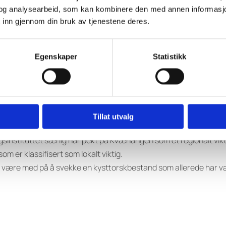
og analysearbeid, som kan kombinere den med annen informasjon d
avbruk uten at dette får irreversible konsekvenser. Videre tap a
 inn gjennom din bruk av tjenestene deres.
r, langsiktig og arealkrevende næring som er avhengig av et fris
Egenskaper
Statistikk
ld avgjør hvor fisket til enhver tid kan og må foregå. Dette men
ingene fra akvakultur, hvilket kystsoneplanen etter vår mening ikke 
t oppdrettsnæringen stadig har store utfordringer med både sykd
Tillat utvalg
gsinstituttet særlig har pekt på Kvænangen som et regionalt vikti
om er klassifisert som lokalt viktig.
 være med på å svekke en kysttorskbestand som allerede har vært 