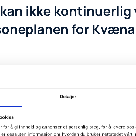
kan ikke kontinuerlig 
ystsoneplanen for Kvæn
n fiskeriinteressene i Kvænangen, Nordreisa og Skjervøy skal iva
t på andregangshøring.
nterkommunal kystsoneplan for Kvænangen, Nordreisa og Skjervøy» på
Detaljer
t fra planforslaget.
r å ivareta fiskeriinteresser og å redusere den samlede belastnin
ookies
 for å gi innhold og annonser et personlig preg, for å levere sos
deler dessuten informasjon om hvordan du bruker nettstedet vårt,