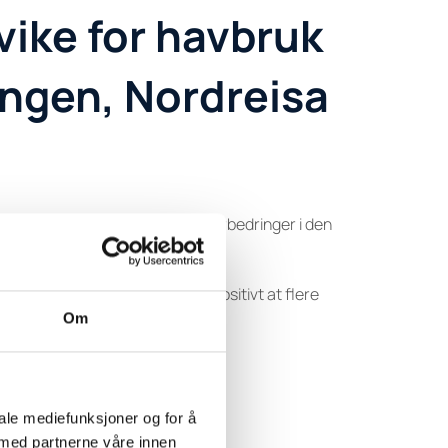
vike for havbruk
angen, Nordreisa
retas i årene fremover, tross forbedringer i den
peker vi at vi ser på det som positivt at flere
Om
gen på kystsonen.
iale mediefunksjoner og for å
 med partnerne våre innen