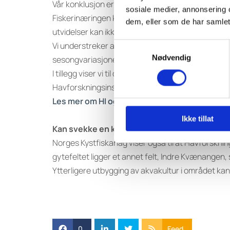
Vår konklusjon er klar: Grensen er nådd.
sosiale medier, annonsering 
Fiskerinæringen kan ikke kontinuerlig vike for h
dem, eller som de har samlet
utvidelser kan ikke aksepteres.
Vi understreker at fiskerinæringen er en fornyba
Samtykkevalg
Nødvendig
sesongvariasjoner, samt vær-, vind- og strømforho
I tillegg viser vi til de store miljømessige utfordr
Havforskningsinstituttets forskning er klar på a
Les mer om HI og oppdrett her.
Ikke tillat
Kan svekke en kritisk lav kysttorskbestand
Norges Kystfiskarlag viser også til at Havforsknin
gytefeltet ligger et annet felt, Indre Kvænangen, s
Ytterligere utbygging av akvakultur i området kan
0
Feed